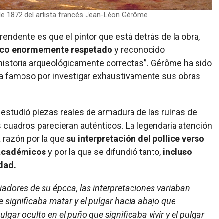
 de 1872 del artista francés Jean-Léon Gérôme
endente es que el pintor que está detrás de la obra,
órico enormemente respetado
y reconocido
 historia arqueológicamente correctas”. Gérôme ha sido
era famoso por investigar exhaustivamente sus obras
 estudió piezas reales de armadura de las ruinas de
 cuadros parecieran auténticos. La legendaria atención
 razón por la que
su interpretación del pollice verso
 académicos
y por la que se difundió tanto,
incluso
dad.
iadores de su época, las interpretaciones variaban
e significaba matar y el pulgar hacia abajo que
 pulgar oculto en el puño que significaba vivir y el pulgar