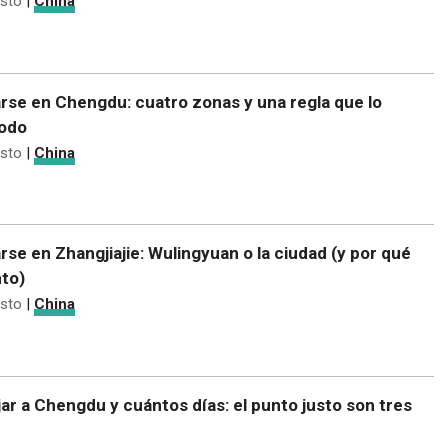
sto
|
China
rse en Chengdu: cuatro zonas y una regla que lo
todo
sto
|
China
rse en Zhangjiajie: Wulingyuan o la ciudad (y por qué
nto)
sto
|
China
ar a Chengdu y cuántos días: el punto justo son tres