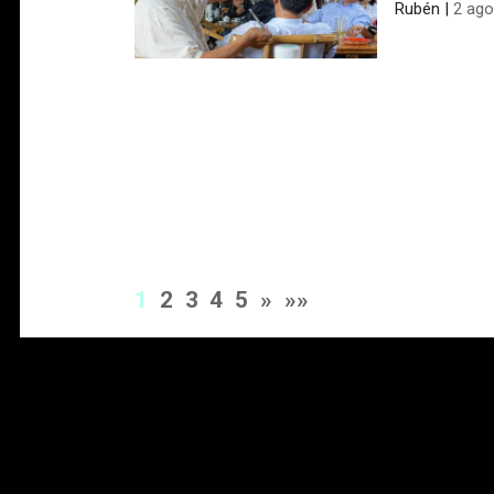
Rubén
|
2 ago
1
2
3
4
5
»
»»