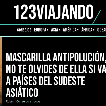
123Viajando
EUROPA
ASIA
AMÉRICA
ÁFRICA
OCEA
CONSEJOS
Mascarilla antipolución
no te olvides de ella si v
a países del sudeste
asiático
Rubén
|
Consejos y trucos