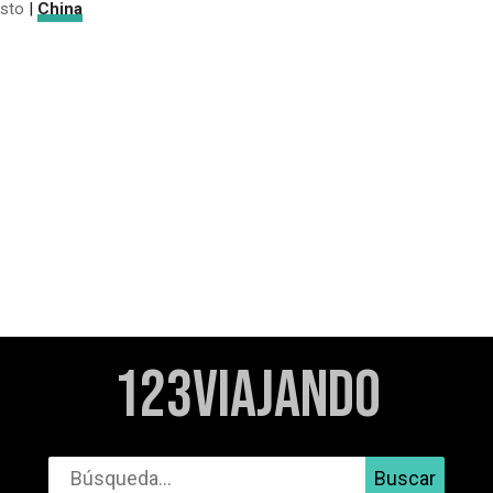
sto
|
China
123Viajando
Buscar