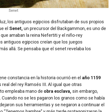
Senet
luz, los antiguos egipcios disfrutaban de sus propios
ue el
Senet,
un precursor del Backgammon, es uno de
ue amaban la reina Nefertiti y el niño-rey
s antiguos egipcios creían que los juegos
más allá. Se pensaba que el senet revelaba los
ene constancia en la historia ocurrió en el
año 1159
real del rey Ramsés III. Al igual que otras
gipto empleaba mano de
obra esclava,
sin embargo,
 Cuando no se les pagaron los granos como se había
dejaron sus herramientas y se negaron a continuar el
ndo “Tenemos hambre” y más tarde protagonizaron la