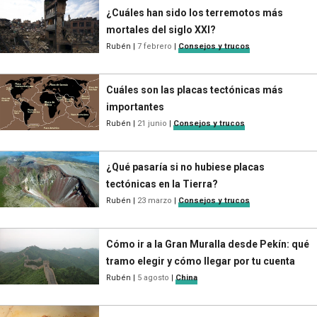
¿Cuáles han sido los terremotos más
mortales del siglo XXI?
Rubén
|
7 febrero
|
Consejos y trucos
Cuáles son las placas tectónicas más
importantes
Rubén
|
21 junio
|
Consejos y trucos
¿Qué pasaría si no hubiese placas
tectónicas en la Tierra?
Rubén
|
23 marzo
|
Consejos y trucos
Cómo ir a la Gran Muralla desde Pekín: qué
tramo elegir y cómo llegar por tu cuenta
Rubén
|
5 agosto
|
China