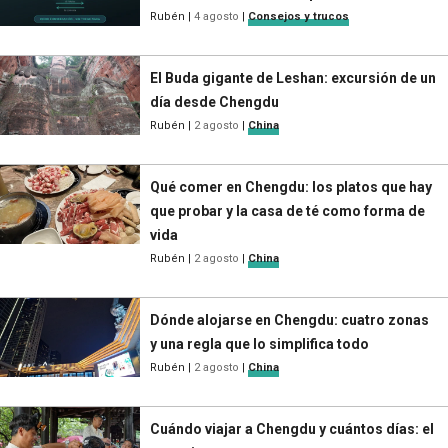
Rubén
|
4 agosto
|
Consejos y trucos
El Buda gigante de Leshan: excursión de un
día desde Chengdu
Rubén
|
2 agosto
|
China
Qué comer en Chengdu: los platos que hay
que probar y la casa de té como forma de
vida
Rubén
|
2 agosto
|
China
Dónde alojarse en Chengdu: cuatro zonas
y una regla que lo simplifica todo
Rubén
|
2 agosto
|
China
Cuándo viajar a Chengdu y cuántos días: el