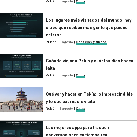
Rubén
|
5 agosto
|
China
Los lugares más visitados del mundo: hay
sitios que reciben más gente que países
enteros
Rubén
|
5 agosto
|
Consejos y trucos
Cuándo viajar a Pekín y cuántos días hacen
falta
Rubén
|
5 agosto
|
China
Qué ver y hacer en Pekín: lo imprescindible
y lo que casi nadie visita
Rubén
|
5 agosto
|
China
Las mejores apps para traducir
conversaciones en tiempo real