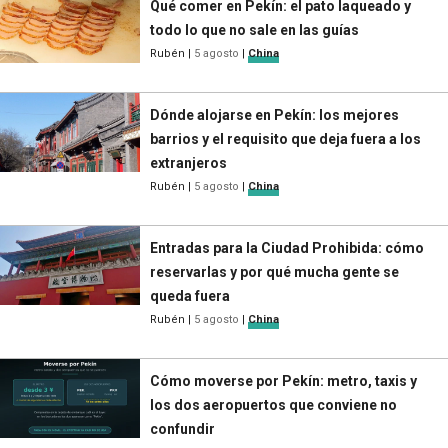
Qué comer en Pekín: el pato laqueado y
todo lo que no sale en las guías
Rubén
|
5 agosto
|
China
Dónde alojarse en Pekín: los mejores
barrios y el requisito que deja fuera a los
extranjeros
Rubén
|
5 agosto
|
China
Entradas para la Ciudad Prohibida: cómo
reservarlas y por qué mucha gente se
queda fuera
Rubén
|
5 agosto
|
China
Cómo moverse por Pekín: metro, taxis y
los dos aeropuertos que conviene no
confundir