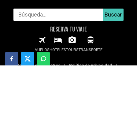
Buscar
RESERVA TU VIAJE
VUELOS
HOTELES
TOURS
TRANSPORTE
Contacta con nosotros
|
Política de privacidad
|
Política de cookies
|
Aviso legal
© 2026 123Viajando.com
123Viajando puede usar cookies para recopilar
estadísticas, optimizar la funcionalidad del
sitio y ofrecerte publicidad basada en tus