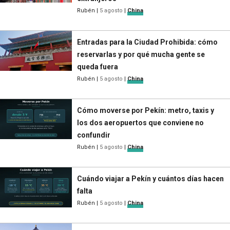
Rubén
|
5 agosto
|
China
Entradas para la Ciudad Prohibida: cómo
reservarlas y por qué mucha gente se
queda fuera
Rubén
|
5 agosto
|
China
Cómo moverse por Pekín: metro, taxis y
los dos aeropuertos que conviene no
confundir
Rubén
|
5 agosto
|
China
Cuándo viajar a Pekín y cuántos días hacen
falta
Rubén
|
5 agosto
|
China