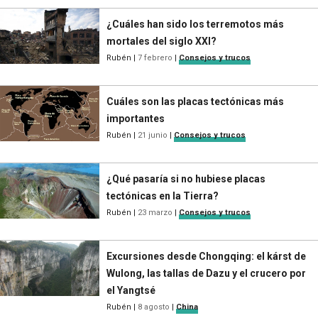
¿Cuáles han sido los terremotos más
mortales del siglo XXI?
Rubén
|
7 febrero
|
Consejos y trucos
Cuáles son las placas tectónicas más
importantes
Rubén
|
21 junio
|
Consejos y trucos
¿Qué pasaría si no hubiese placas
tectónicas en la Tierra?
Rubén
|
23 marzo
|
Consejos y trucos
Excursiones desde Chongqing: el kárst de
Wulong, las tallas de Dazu y el crucero por
el Yangtsé
Rubén
|
8 agosto
|
China