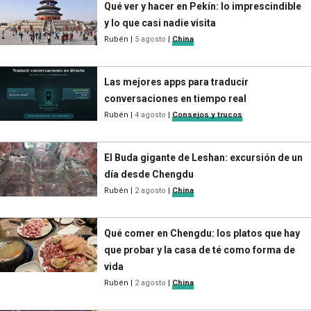
Qué ver y hacer en Pekín: lo imprescindible
y lo que casi nadie visita
Rubén
|
5 agosto
|
China
Las mejores apps para traducir
conversaciones en tiempo real
Rubén
|
4 agosto
|
Consejos y trucos
El Buda gigante de Leshan: excursión de un
día desde Chengdu
Rubén
|
2 agosto
|
China
Qué comer en Chengdu: los platos que hay
que probar y la casa de té como forma de
vida
Rubén
|
2 agosto
|
China