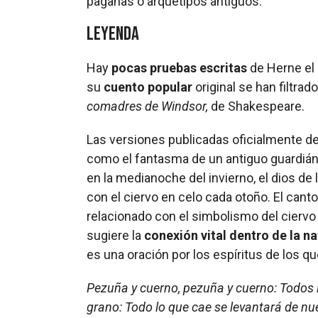
paganas o arquetipos antiguos.
Leyenda
Hay
pocas pruebas escritas
de Herne el 
su
cuento popular
original se han filtra
comadres de Windsor,
de Shakespeare.
Las versiones publicadas oficialmente de 
como el fantasma de un antiguo guardiá
en la medianoche del invierno, el dios de l
con el ciervo en celo cada otoño. El cant
relacionado con el simbolismo del ciervo y
sugiere la
conexión vital dentro de la n
es una oración por los espíritus de los 
Pezuña y cuerno, pezuña y cuerno:
Todos 
grano:
Todo lo que cae se levantará de nu