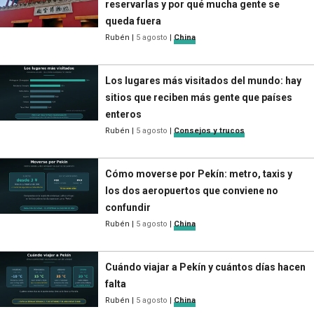
reservarlas y por qué mucha gente se
queda fuera
Rubén
|
5 agosto
|
China
Los lugares más visitados del mundo: hay
sitios que reciben más gente que países
enteros
Rubén
|
5 agosto
|
Consejos y trucos
Cómo moverse por Pekín: metro, taxis y
los dos aeropuertos que conviene no
confundir
Rubén
|
5 agosto
|
China
Cuándo viajar a Pekín y cuántos días hacen
falta
Rubén
|
5 agosto
|
China