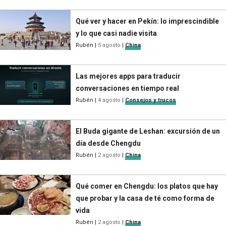
Qué ver y hacer en Pekín: lo imprescindible
y lo que casi nadie visita
Rubén
|
5 agosto
|
China
Las mejores apps para traducir
conversaciones en tiempo real
Rubén
|
4 agosto
|
Consejos y trucos
El Buda gigante de Leshan: excursión de un
día desde Chengdu
Rubén
|
2 agosto
|
China
Qué comer en Chengdu: los platos que hay
que probar y la casa de té como forma de
vida
Rubén
|
2 agosto
|
China