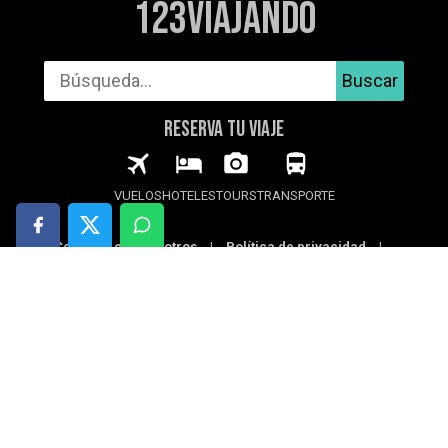
123Viajando
Buscar
RESERVA TU VIAJE
VUELOS
HOTELES
TOURS
TRANSPORTE
Contacta con nosotros
|
Política de privacidad
|
Política de cookies
|
Aviso legal
© 2026 123Viajando.com
123Viajando puede usar cookies para recopilar