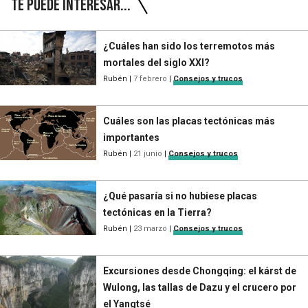
Te puede interesar...
¿Cuáles han sido los terremotos más
mortales del siglo XXI?
Rubén
|
7 febrero
|
Consejos y trucos
Cuáles son las placas tectónicas más
importantes
Rubén
|
21 junio
|
Consejos y trucos
¿Qué pasaría si no hubiese placas
tectónicas en la Tierra?
Rubén
|
23 marzo
|
Consejos y trucos
Excursiones desde Chongqing: el kárst de
Wulong, las tallas de Dazu y el crucero por
el Yangtsé