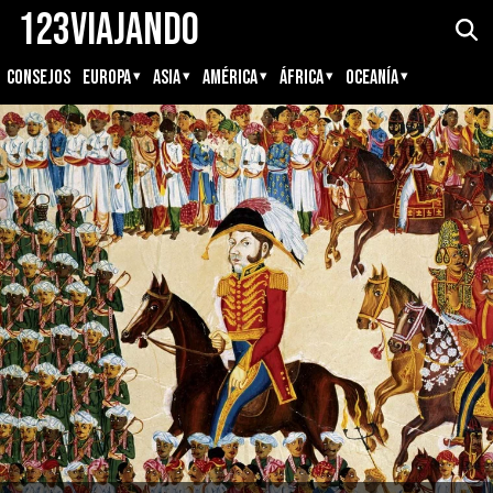
123Viajando
CONSEJOS
EUROPA
ASIA
AMÉRICA
ÁFRICA
OCEANÍA