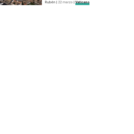
Rubén
|
22 marzo
|
Vaticano