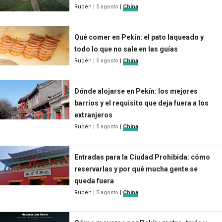
Rubén
|
5 agosto
|
China
Qué comer en Pekín: el pato laqueado y
todo lo que no sale en las guías
Rubén
|
5 agosto
|
China
Dónde alojarse en Pekín: los mejores
barrios y el requisito que deja fuera a los
extranjeros
Rubén
|
5 agosto
|
China
Entradas para la Ciudad Prohibida: cómo
reservarlas y por qué mucha gente se
queda fuera
Rubén
|
5 agosto
|
China