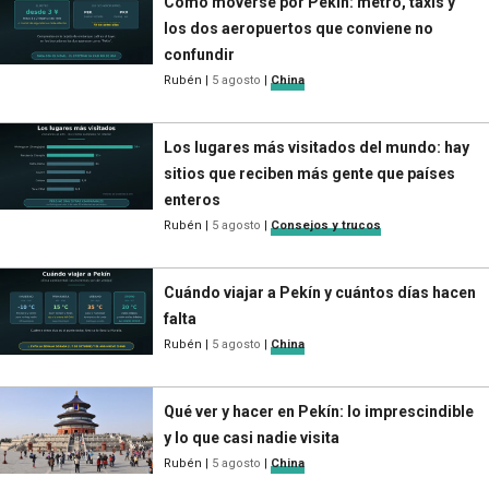
Cómo moverse por Pekín: metro, taxis y
los dos aeropuertos que conviene no
confundir
Rubén
|
5 agosto
|
China
Los lugares más visitados del mundo: hay
sitios que reciben más gente que países
enteros
Rubén
|
5 agosto
|
Consejos y trucos
Cuándo viajar a Pekín y cuántos días hacen
falta
Rubén
|
5 agosto
|
China
Qué ver y hacer en Pekín: lo imprescindible
y lo que casi nadie visita
Rubén
|
5 agosto
|
China