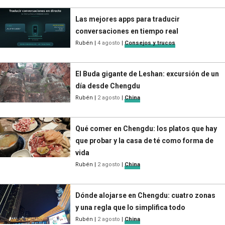
Las mejores apps para traducir
conversaciones en tiempo real
Rubén
|
4 agosto
|
Consejos y trucos
El Buda gigante de Leshan: excursión de un
día desde Chengdu
Rubén
|
2 agosto
|
China
Qué comer en Chengdu: los platos que hay
que probar y la casa de té como forma de
vida
Rubén
|
2 agosto
|
China
Dónde alojarse en Chengdu: cuatro zonas
y una regla que lo simplifica todo
Rubén
|
2 agosto
|
China