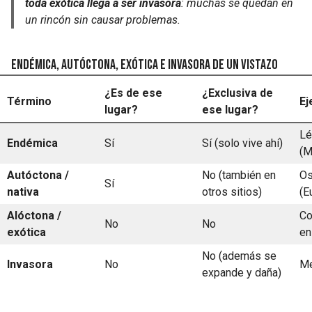
toda exótica llega a ser invasora
: muchas se quedan en
un rincón sin causar problemas.
Endémica, autóctona, exótica e invasora de un vistazo
¿Es de ese
¿Exclusiva de
Término
Ej
lugar?
ese lugar?
Lé
Endémica
Sí
Sí (solo vive ahí)
(M
Autóctona /
No (también en
Os
Sí
nativa
otros sitios)
(E
Alóctona /
Co
No
No
exótica
en
No (además se
Invasora
No
Me
expande y daña)