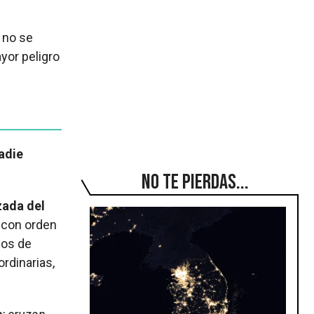
 no se
ayor peligro
adie
No te pierdas...
zada del
s con orden
sos de
rdinarias,