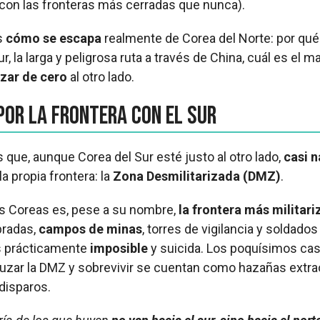
con las fronteras más cerradas que nunca).
s
cómo se escapa
realmente de Corea del Norte: por qué
r, la larga y peligrosa ruta a través de China, cuál es el m
zar de cero
al otro lado.
por la frontera con el Sur
que, aunque Corea del Sur esté justo al otro lado,
casi n
la propia frontera: la
Zona Desmilitarizada (DMZ)
.
os Coreas es, pese a su nombre,
la frontera más militari
bradas,
campos de minas
, torres de vigilancia y soldado
es prácticamente
imposible
y suicida. Los poquísimos ca
uzar la DMZ y sobrevivir se cuentan como hazañas extrao
disparos.