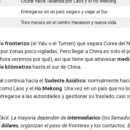
o
Cruzar hacia Tailandia por Laos y el río Mekong
Entregarse en un país seguro y viajar al Sur
Tres meses en el centro Hanawon y nueva vida
ío fronterizo
(el Yalu o el Tumen) que separa Corea del 
r zonas poco vigiladas. Pero llegar a China es solo el pri
hora veremos por qué), así que tiene que atravesar
medi
de kilómetros
hasta el sur de China.
ual continúa hacia el
Sudeste Asiático
: normalmente haci
 como Laos y el
río Mekong
. Una vez en un país que no l
tregarse a las autoridades y gestionar su traslado, casi 
 fácil. La mayoría dependen de
intermediarios
(los llamad
 dólares
, organizan el paso de fronteras y los contactos. E