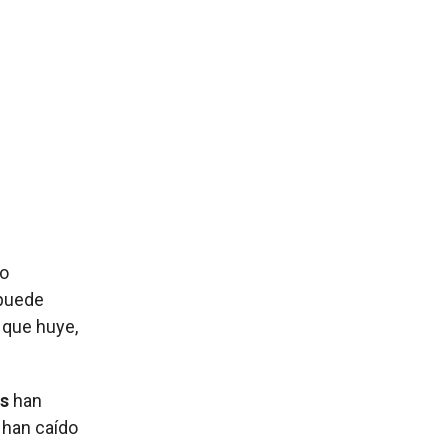
No
puede
 que huye,
s
han
 han caído