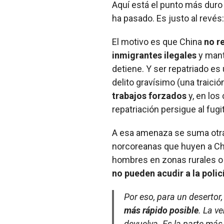
Aquí está el punto más duro 
ha pasado. Es justo al revés
El motivo es que China
no r
inmigrantes ilegales
y mant
detiene. Y ser repatriado es 
delito gravísimo (una traici
trabajos forzados
y, en los
repatriación persigue al fug
A esa amenaza se suma otra 
norcoreanas que huyen a Ch
hombres en zonas rurales o 
no pueden acudir a la polic
Por eso, para un desertor,
más rápido posible
. La v
devuelva. Es la parte más 