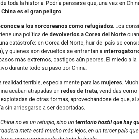
de toda la historia. Podría pensarse que, una vez en China
:
China es el gran peligro
.
econoce a los norcoreanos como refugiados
. Los cons
iene una política de
devolverlos a Corea del Norte
cuan
una catástrofe: en Corea del Norte, huir del país se consi
ón), y quienes son devueltos se enfrentan a
interrogatorio
 casos más extremos, castigos aún peores. El miedo a la
itivo durante todo su paso por China.
realidad terrible, especialmente para las
mujeres
. Much
ina acaban atrapadas en
redes de trata
, vendidas como
explotadas de otras formas, aprovechándose de que, al se
ía
sin arriesgarse a ser deportadas.
 China no es un refugio, sino un
territorio hostil que hay q
erdadera meta está mucho más lejos, en un tercer país que
larga, cara y arriesgada de toda la huida.