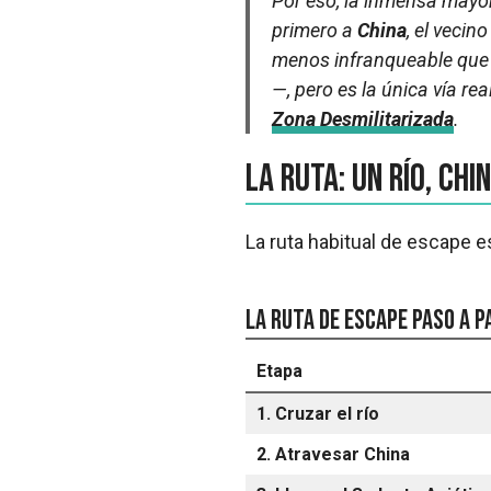
Por eso, la inmensa mayo
primero a
China
, el vecin
menos infranqueable que l
—, pero es la única vía re
Zona Desmilitarizada
.
La ruta: un río, Ch
La ruta habitual de escape e
La ruta de escape paso a p
Etapa
1. Cruzar el río
2. Atravesar China