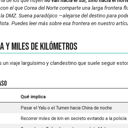
ría de los que huyen
no van hacia el sur, sino hacia el nort
o con el que Corea del Norte comparte una larga frontera f
a DMZ. Suena paradójico —alejarse del destino para poder
alista. Puedes leer más sobre esa frontera en nuestro artí
ina y miles de kilómetros
s un viaje larguísimo y clandestino que suele seguir esto
aso
Qué implica
Pasar el Yalu o el Tumen hacia China de noche
Recorrer miles de km en secreto evitando a la policía