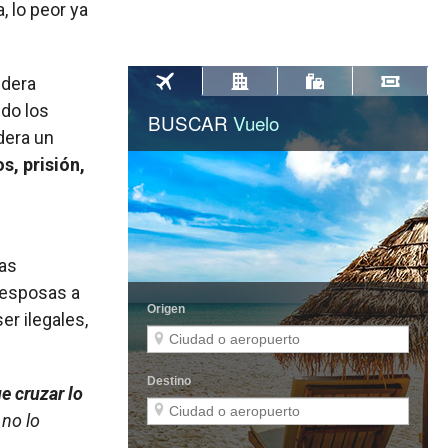
, lo peor ya
idera
do los
dera un
s, prisión,
as
 esposas a
r ilegales,
ue cruzar lo
 no lo