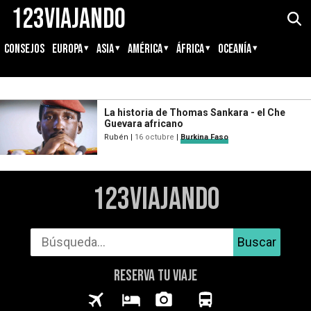
123Viajando
CONSEJOS
EUROPA
ASIA
AMÉRICA
ÁFRICA
OCEANÍA
La historia de Thomas Sankara - el Che
Guevara africano
Rubén
|
16 octubre
|
Burkina Faso
123Viajando
Buscar
RESERVA TU VIAJE