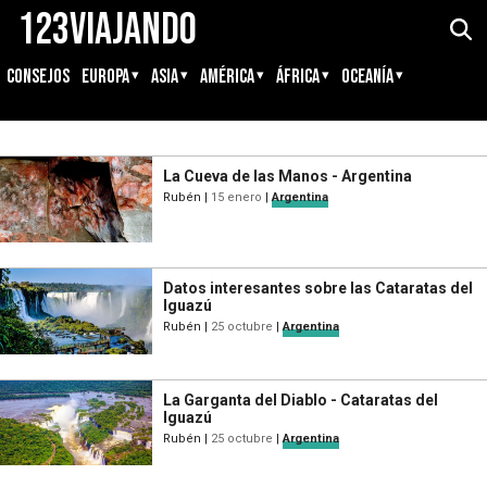
123Viajando
CONSEJOS
EUROPA
ASIA
AMÉRICA
ÁFRICA
OCEANÍA
La Cueva de las Manos - Argentina
Rubén
|
15 enero
|
Argentina
Datos interesantes sobre las Cataratas del
Iguazú
Rubén
|
25 octubre
|
Argentina
La Garganta del Diablo - Cataratas del
Iguazú
Rubén
|
25 octubre
|
Argentina